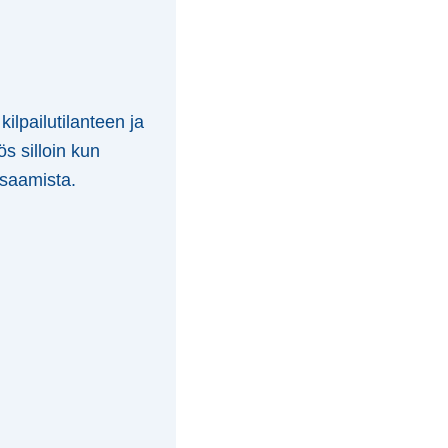
ilpailutilanteen ja
ös silloin kun
osaamista.