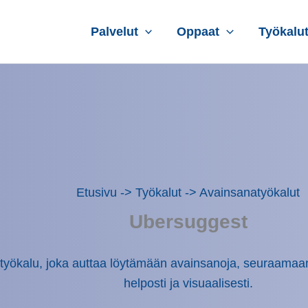
Palvelut
Oppaat
Työkalu
Etusivu
->
Työkalut
->
Avainsanatyökalut
Ubersuggest
työkalu, joka auttaa löytämään avainsanoja, seuraamaan s
helposti ja visuaalisesti.