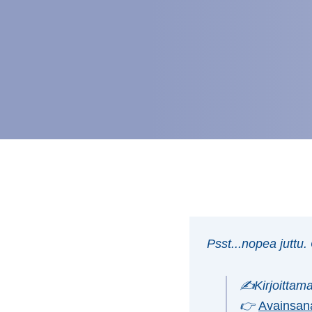
Psst...nopea juttu.
✍️Kirjoittam
👉
Avainsan