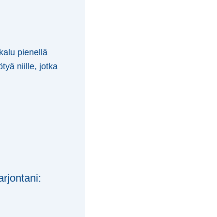
kalu pienellä
yä niille, jotka
arjontani: