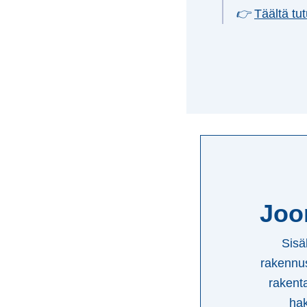
👉
Täältä tu
Joo
Sisäl
rakennus
rakenta
hak