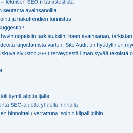
t – teknisen SEO:n tarkistuslista
en seuranta avainsanoilla
eointi ja hakutrendien tunnistus
suggestia?
hyvin nopeisiin tarkistuksiin: haen avainsanan, tarkistan k
ideoita kirjoittamista varten. Site Audit on hyödyllinen my
eiskuva sivuston SEO-terveydestä ilman syvää teknistä 
et
öliittymä aloittelijalle
nta SEO-aluetta yhdellä hinnalla
en hinnoittelu verrattuna isoihin kilpailijoihin