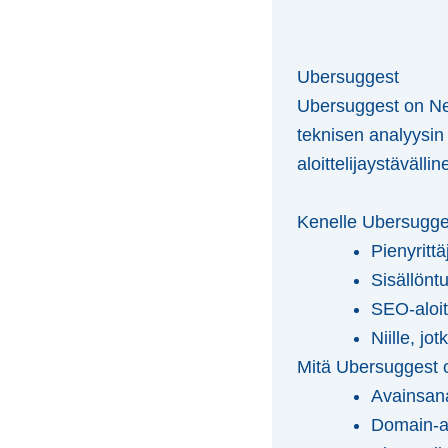
Ubersuggest
Ubersuggest on Nei
teknisen analyysin
aloittelijaystävälli
Kenelle Ubersugge
Pienyrittäj
Sisällöntu
SEO-aloit
Niille, jo
Mitä Ubersuggest 
Avainsana
Domain-an