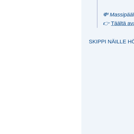
💸 Massipääl
👉
Täältä av
SKIPPI NÄILLE 