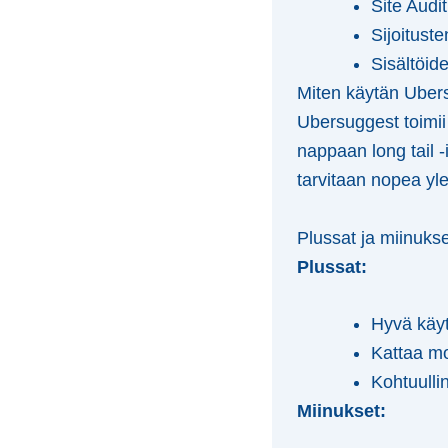
Site Audi
Sijoitust
Sisältöid
Miten käytän Uber
Ubersuggest toimii 
nappaan long tail -
tarvitaan nopea yl
Plussat ja miinuks
Plussat:
Hyvä käytt
Kattaa mo
Kohtuullin
Miinukset: