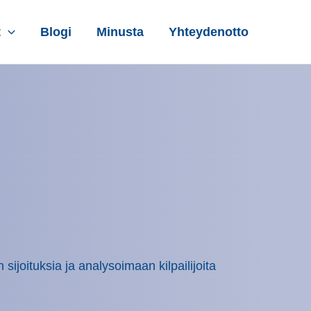
t
Blogi
Minusta
Yhteydenotto
ijoituksia ja analysoimaan kilpailijoita