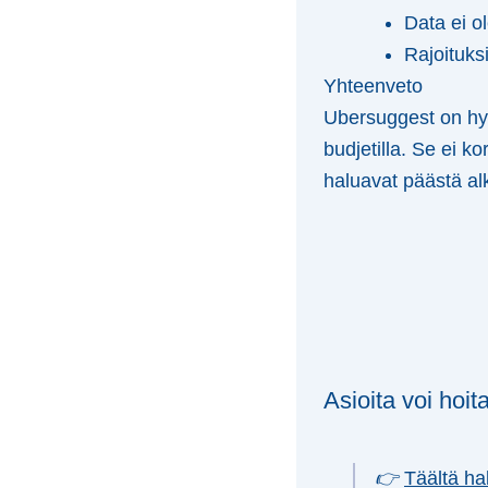
Data ei o
Rajoituks
Yhteenveto
Ubersuggest on hyvä
budjetilla. Se ei k
haluavat päästä alk
Asioita voi hoit
👉
Täältä ha