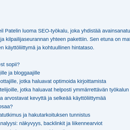
l Patelin luoma SEO-työkalu, joka yhdistää avainsanat
 ja kilpailijaseurannan yhteen pakettiin. Sen etuna on m
nen käyttöliittymä ja kohtuullinen hintataso.
st sopii?
ille ja bloggaajille
ottajille, jotka haluavat optimoida kirjoittamista
telijoille, jotka haluavat helposti ymmärrettävän työkalun
tka arvostavat kevyttä ja selkeää käyttöliittymää
osaa?
tutkimus ja hakutarkoituksen tunnistus
alyysi: näkyvyys, backlinkit ja liikennearviot