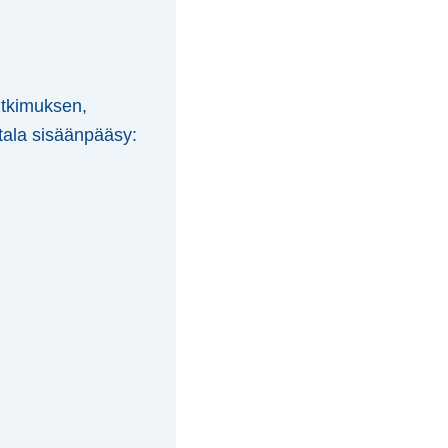
utkimuksen,
atala sisäänpääsy: