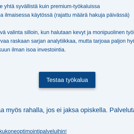
le yhtä syvällistä kuin premium-työkaluissa
ia ilmaisessa käytössä (rajattu määrä hakuja päivässä)
 valinta silloin, kun halutaan kevyt ja monipuolinen työ
orvaa raskaan sarjan analytiikkaa, mutta tarjoaa paljon hyöt
uun ilman isoa investointia.
Testaa työkalua
aa myös rahalla, jos ei jaksa opiskella. Palvelut
kukoneoptimointipalveluihin!