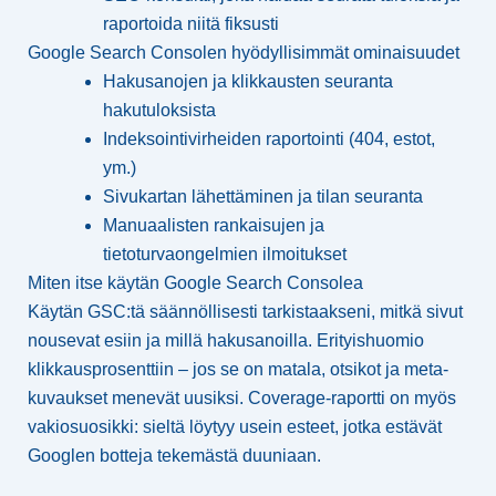
raportoida niitä fiksusti
Google Search Consolen hyödyllisimmät ominaisuudet
Hakusanojen ja klikkausten seuranta
hakutuloksista
Indeksointivirheiden raportointi (404, estot,
ym.)
Sivukartan lähettäminen ja tilan seuranta
Manuaalisten rankaisujen ja
tietoturvaongelmien ilmoitukset
Miten itse käytän Google Search Consolea
Käytän GSC:tä säännöllisesti tarkistaakseni, mitkä sivut
nousevat esiin ja millä hakusanoilla. Erityishuomio
klikkausprosenttiin – jos se on matala, otsikot ja meta-
kuvaukset menevät uusiksi. Coverage-raportti on myös
vakiosuosikki: sieltä löytyy usein esteet, jotka estävät
Googlen botteja tekemästä duuniaan.