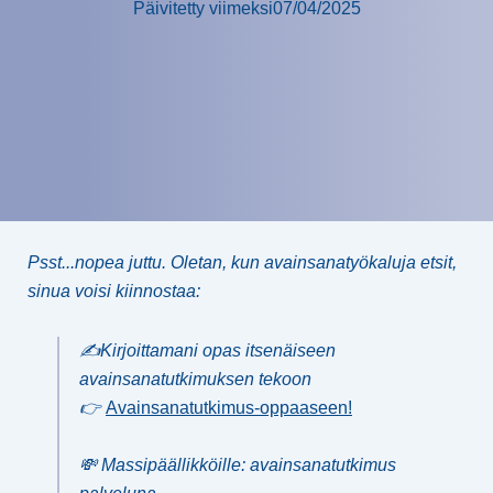
Päivitetty viimeksi
07/04/2025
Psst...nopea juttu. Oletan, kun avainsanatyökaluja etsit,
sinua voisi kiinnostaa:
✍️Kirjoittamani opas itsenäiseen
avainsanatutkimuksen tekoon
👉
Avainsanatutkimus-oppaaseen!
💸 Massipäällikköille: avainsanatutkimus