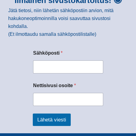
Ilmainen sivustokartoitus! 🤩
Jätä tietosi, niin lähetän sähköpostiin arvion, mitä
hakukoneoptimoinnilla voisi saavuttaa sivustosi
kohdalla.
(Et ilmottaudu samalla sähköpostilistalle)
Sähköposti
*
Nettisivusi osoite
*
Lähetä viesti