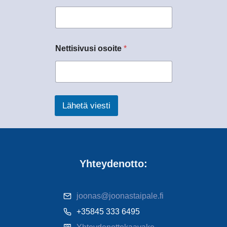
Nettisivusi osoite
*
Lähetä viesti
Yhteydenotto:
joonas@joonastaipale.fi
+35845 333 6495