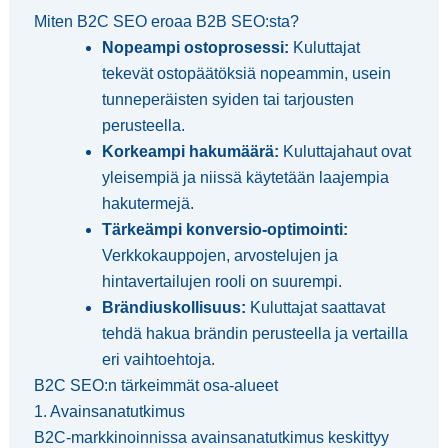
Miten B2C SEO eroaa B2B SEO:sta?
Nopeampi ostoprosessi:
Kuluttajat
tekevät ostopäätöksiä nopeammin, usein
tunneperäisten syiden tai tarjousten
perusteella.
Korkeampi hakumäärä:
Kuluttajahaut ovat
yleisempiä ja niissä käytetään laajempia
hakutermejä.
Tärkeämpi konversio-optimointi:
Verkkokauppojen, arvostelujen ja
hintavertailujen rooli on suurempi.
Brändiuskollisuus:
Kuluttajat saattavat
tehdä hakua brändin perusteella ja vertailla
eri vaihtoehtoja.
B2C SEO:n tärkeimmät osa-alueet
1. Avainsanatutkimus
B2C-markkinoinnissa avainsanatutkimus keskittyy