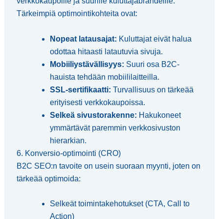
verkkokaupoille ja suurille kuluttajabrändeille.
Tärkeimpiä optimointikohteita ovat:
Nopeat latausajat:
Kuluttajat eivät halua
odottaa hitaasti latautuvia sivuja.
Mobiiliystävällisyys:
Suuri osa B2C-
hauista tehdään mobiililaitteilla.
SSL-sertifikaatti:
Turvallisuus on tärkeää
erityisesti verkkokaupoissa.
Selkeä sivustorakenne:
Hakukoneet
ymmärtävät paremmin verkkosivuston
hierarkian.
6. Konversio-optimointi (CRO)
B2C SEO:n tavoite on usein suoraan myynti, joten on
tärkeää optimoida:
Selkeät toimintakehotukset (CTA, Call to
Action)