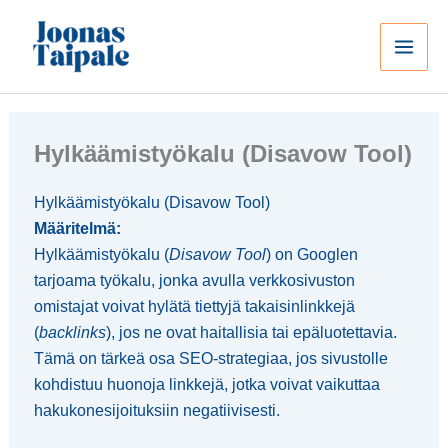
Siirry
sisältöön
Hylkäämistyökalu (Disavow Tool)
Hylkäämistyökalu (Disavow Tool)
Määritelmä:
Hylkäämistyökalu (
Disavow Tool
) on Googlen
tarjoama työkalu, jonka avulla verkkosivuston
omistajat voivat hylätä tiettyjä takaisinlinkkejä
(
backlinks
), jos ne ovat haitallisia tai epäluotettavia.
Tämä on tärkeä osa SEO-strategiaa, jos sivustolle
kohdistuu huonoja linkkejä, jotka voivat vaikuttaa
hakukonesijoituksiin negatiivisesti.