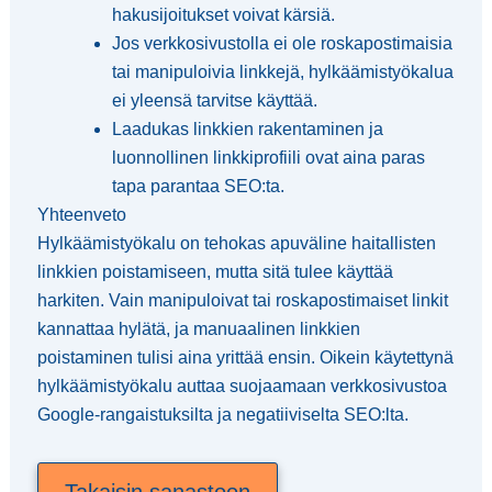
hakusijoitukset voivat kärsiä.
Jos verkkosivustolla ei ole roskapostimaisia
tai manipuloivia linkkejä, hylkäämistyökalua
ei yleensä tarvitse käyttää.
Laadukas linkkien rakentaminen ja
luonnollinen linkkiprofiili ovat aina paras
tapa parantaa SEO:ta.
Yhteenveto
Hylkäämistyökalu on tehokas apuväline haitallisten
linkkien poistamiseen, mutta sitä tulee käyttää
harkiten. Vain manipuloivat tai roskapostimaiset linkit
kannattaa hylätä, ja manuaalinen linkkien
poistaminen tulisi aina yrittää ensin. Oikein käytettynä
hylkäämistyökalu auttaa suojaamaan verkkosivustoa
Google-rangaistuksilta ja negatiiviselta SEO:lta.
Takaisin sanastoon