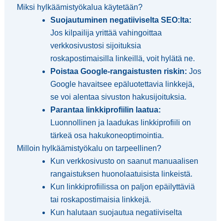
Miksi hylkäämistyökalua käytetään?
Suojautuminen negatiiviselta SEO:lta:
Jos kilpailija yrittää vahingoittaa
verkkosivustosi sijoituksia
roskapostimaisilla linkeillä, voit hylätä ne.
Poistaa Google-rangaistusten riskin:
Jos
Google havaitsee epäluotettavia linkkejä,
se voi alentaa sivuston hakusijoituksia.
Parantaa linkkiprofiilin laatua:
Luonnollinen ja laadukas linkkiprofiili on
tärkeä osa hakukoneoptimointia.
Milloin hylkäämistyökalu on tarpeellinen?
Kun verkkosivusto on saanut manuaalisen
rangaistuksen huonolaatuisista linkeistä.
Kun linkkiprofiilissa on paljon epäilyttäviä
tai roskapostimaisia linkkejä.
Kun halutaan suojautua negatiiviselta