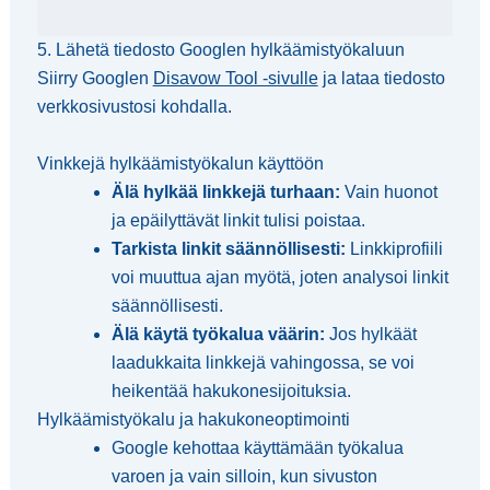
5. Lähetä tiedosto Googlen hylkäämistyökaluun
Siirry Googlen
Disavow Tool -sivulle
ja lataa tiedosto
verkkosivustosi kohdalla.
Vinkkejä hylkäämistyökalun käyttöön
Älä hylkää linkkejä turhaan:
Vain huonot
ja epäilyttävät linkit tulisi poistaa.
Tarkista linkit säännöllisesti:
Linkkiprofiili
voi muuttua ajan myötä, joten analysoi linkit
säännöllisesti.
Älä käytä työkalua väärin:
Jos hylkäät
laadukkaita linkkejä vahingossa, se voi
heikentää hakukonesijoituksia.
Hylkäämistyökalu ja hakukoneoptimointi
Google kehottaa käyttämään työkalua
varoen ja vain silloin, kun sivuston