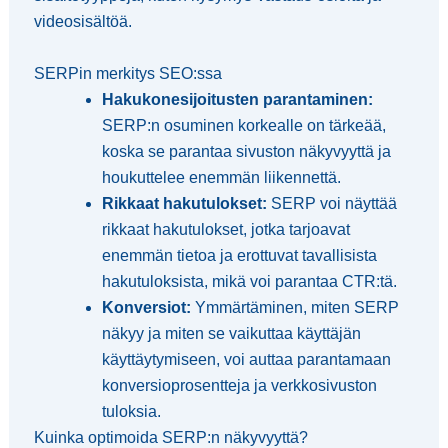
videosisältöä.
SERPin merkitys SEO:ssa
Hakukonesijoitusten parantaminen:
SERP:n osuminen korkealle on tärkeää,
koska se parantaa sivuston näkyvyyttä ja
houkuttelee enemmän liikennettä.
Rikkaat hakutulokset:
SERP voi näyttää
rikkaat hakutulokset, jotka tarjoavat
enemmän tietoa ja erottuvat tavallisista
hakutuloksista, mikä voi parantaa CTR:tä.
Konversiot:
Ymmärtäminen, miten SERP
näkyy ja miten se vaikuttaa käyttäjän
käyttäytymiseen, voi auttaa parantamaan
konversioprosentteja ja verkkosivuston
tuloksia.
Kuinka optimoida SERP:n näkyvyyttä?