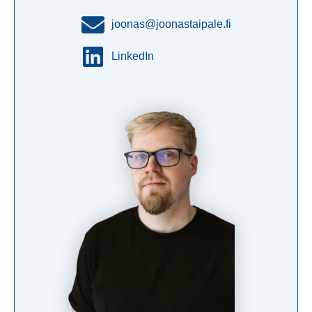
joonas@joonastaipale.fi
LinkedIn