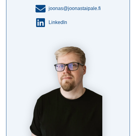
joonas@joonastaipale.fi
LinkedIn