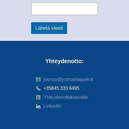
Lähetä viesti
Yhteydenotto:
joonas@joonastaipale.fi
+35845 333 6495
Yhteydenottokaavake
LinkedIn