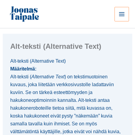
Siirry
sisältöön
Alt-teksti (Alternative Text)
Alt-teksti (Alternative Text)
Määritelmä:
Alt-teksti (
Alternative Text
) on tekstimuotoinen
kuvaus, joka liitetään verkkosivustolle ladattaviin
kuviin. Se on tärkeä esteettömyyden ja
hakukoneoptimoinnin kannalta. Alt-teksti antaa
hakukoneroboteille tietoa siitä, mitä kuvassa on,
koska hakukoneet eivät pysty ”näkemään” kuvia
samalla tavalla kuin ihmiset. Se on myös
välttämätöntä käyttäjille, jotka eivät voi nähdä kuvia,