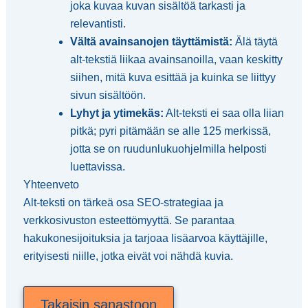
joka kuvaa kuvan sisältöä tarkasti ja
relevantisti.
Vältä avainsanojen täyttämistä:
Älä täytä
alt-tekstiä liikaa avainsanoilla, vaan keskitty
siihen, mitä kuva esittää ja kuinka se liittyy
sivun sisältöön.
Lyhyt ja ytimekäs:
Alt-teksti ei saa olla liian
pitkä; pyri pitämään se alle 125 merkissä,
jotta se on ruudunlukuohjelmilla helposti
luettavissa.
Yhteenveto
Alt-teksti on tärkeä osa SEO-strategiaa ja
verkkosivuston esteettömyyttä. Se parantaa
hakukonesijoituksia ja tarjoaa lisäarvoa käyttäjille,
erityisesti niille, jotka eivät voi nähdä kuvia.
Takaisin sanastoon