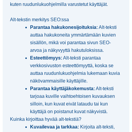
kuten ruudunlukuohjelmilla varustetut käyttäjät.
Alt-tekstin merkitys SEO:ssa
Parantaa hakukonesijoituksia:
Alt-teksti
auttaa hakukoneita ymmärtämään kuvien
sisällön, mikä voi parantaa sivun SEO-
arvoa ja näkyvyyttä hakutuloksissa.
Esteettömyys:
Alt-teksti parantaa
verkkosivuston esteettömyyttä, koska se
auttaa ruudunlukuohjelmia lukemaan kuvia
näkövammaisille käyttäjille.
Parantaa käyttäjäkokemusta:
Alt-teksti
tarjoaa kuville vaihtoehtoisen kuvauksen
silloin, kun kuvat eivät lataudu tai kun
käyttäjä on poistanut kuvat näkyvistä.
Kuinka kirjoittaa hyvää alt-tekstiä?
Kuvailevaa ja tarkkaa:
Kirjoita alt-teksti,