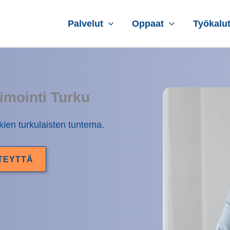
Palvelut
Oppaat
Työkalu
mointi Turku
kien turkulaisten tuntema.
TEYTTÄ