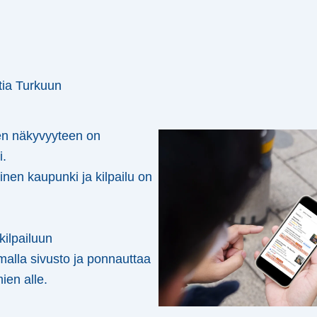
ia Turkuun
en näkyvyyteen on
i.
inen kaupunki ja kilpailu on
kilpailuun
alla sivusto ja ponnauttaa
mien alle.