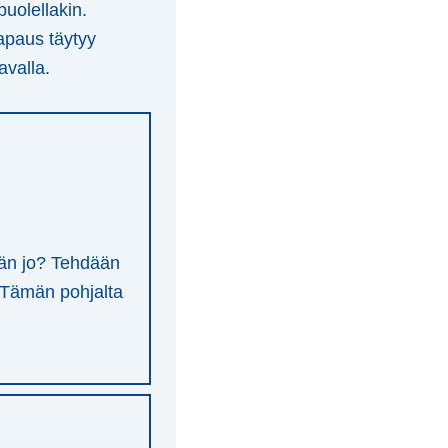
puolellakin.
apaus täytyy
avalla.
ään jo? Tehdään
. Tämän pohjalta