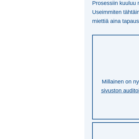
Prosessiin kuuluu m
Useimmiten tähtä
miettiä aina tapaus
Millainen on n
sivuston auditoi