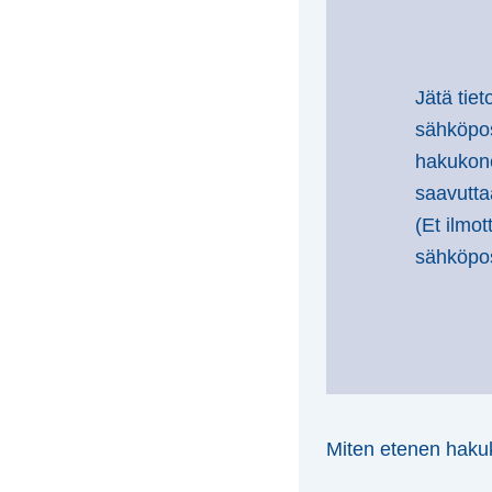
Jätä tiet
sähköpos
hakukone
saavutta
(Et ilmo
sähköpost
Miten etenen haku