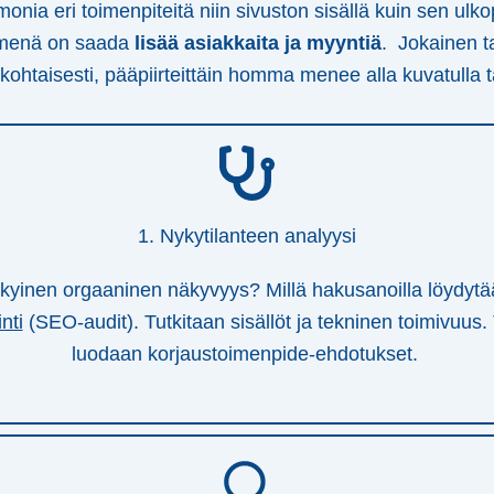
onia eri toimenpiteitä niin sivuston sisällä kuin sen ulko
imenä on saada
lisää asiakkaita ja myyntiä
. Jokainen t
kohtaisesti, pääpiirteittäin homma menee alla kuvatulla t
1. Nykytilanteen analyysi
ykyinen orgaaninen näkyvyys? Millä hakusanoilla löydyt
nti
(SEO-audit). Tutkitaan sisällöt ja tekninen toimivuus
luodaan korjaustoimenpide-ehdotukset.