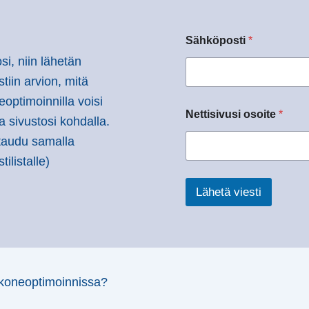
Sähköposti
*
osi, niin lähetän
tiin arvion, mitä
optimoinnilla voisi
Nettisivusi osoite
*
a sivustosi kohdalla.
ttaudu samalla
ilistalle)
Lähetä viesti
koneoptimoinnissa?