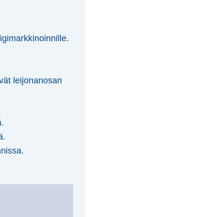
gimarkkinoinnille.
vät leijonanosan
.
ä.
nnissa.