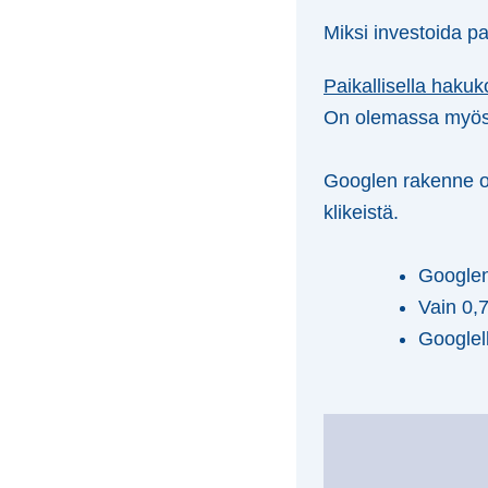
Miksi investoida p
Paikallisella hakuk
On olemassa myös t
Googlen rakenne on
klikeistä.
Googlen
Vain 0,7
Googlel