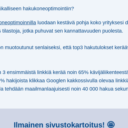
aikalliseen hakukoneoptimointiin?
oneoptimoinnilla
luodaan kestävä pohja koko yrityksesi di
ilastoja, jotka puhuvat sen kannattavuuden puolesta.
 muotoutunut senlaiseksi, että top3 hakutulokset kerää
 3 ensimmäistä linkkiä kerää noin 65% kävijäliikenteestä
% hakijoista klikkaa Googlen kakkossivulla olevaa linkki
la tehdään maailmanlaajuisesti noin 40 000 hakua seku
Ilmainen sivustokartoitus! 🤩