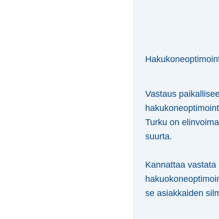
Hakukoneoptimoint
Vastaus paikallise
hakukoneoptimoint
Turku on elinvoima
suurta.
Kannattaa vastata 
hakuokoneoptimoim
se asiakkaiden sil