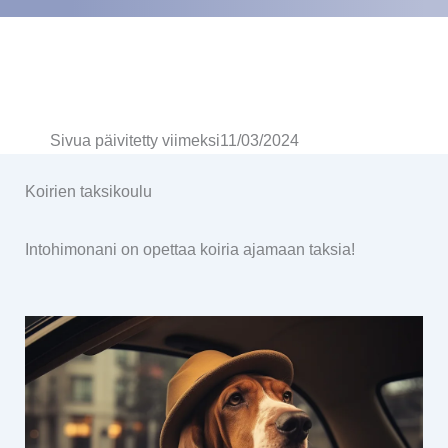
Sivua päivitetty viimeksi
11/03/2024
Koirien taksikoulu
Intohimonani on opettaa koiria ajamaan taksia!