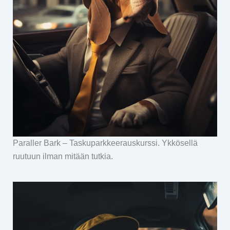
Paraller Bark – Taskuparkkeerauskurssi. Ykkösellä
ruutuun ilman mitään tutkia.