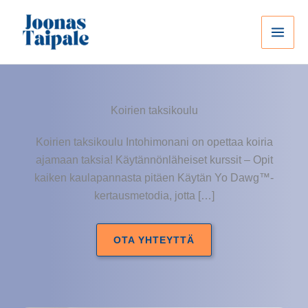
Siirry
sisältöön
Koirien taksikoulu
Koirien taksikoulu Intohimonani on opettaa koiria
ajamaan taksia! Käytännönläheiset kurssit – Opit
kaiken kaulapannasta pitäen Käytän Yo Dawg™-
kertausmetodia, jotta […]
OTA YHTEYTTÄ