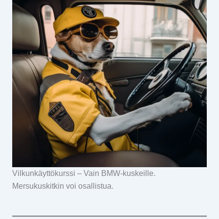
Vilkunkäyttökurssi – Vain BMW-kuskeille.
Mersukuskitkin voi osallistua.