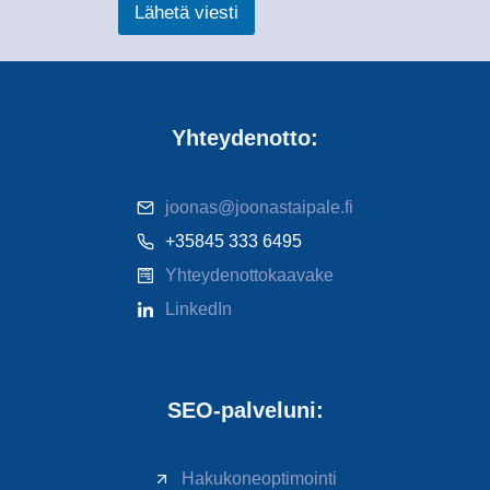
Lähetä viesti
Yhteydenotto:
joonas@joonastaipale.fi
+35845 333 6495
Yhteydenottokaavake
LinkedIn
SEO-palveluni:
Hakukoneoptimointi